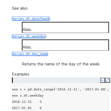
See also
Series.dt.dayofweek
Alias.
Series.dt.weekday
Alias.
Series.dt.day_name
Returns the name of the day of the week.
Examples
Copy
E
>>> 
s
=
pd
.
date_range
(
'2016-12-31'
,
'2017-01-08'
,
>>> 
s
.
dt
.
weekday
2016-12-31    5
2017-01-01    6