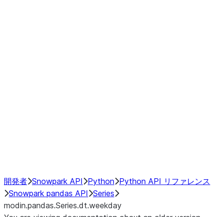
Window
GroupBy
Resampling
Interoperability with third party libraries
Hybrid Execution
NumPy Interoperability
Performance Recommendations
開発者
Snowpark API
Python
Python API リファレンス
Snowpark pandas API
Series
modin.pandas.Series.dt.weekday