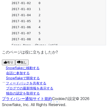
2017-01-02    0
2017-01-03    1
2017-01-04    2
2017-01-05    3
2017-01-06    4
2017-01-07    5
2017-01-08    6
Freq: None, dtype: int16
このページは役に立ちましたか?
有り
無し
Snowflakeに移動する
会話に参加する
Snowflakeで開発する
フィードバックを共有する
ブログでの最新情報を表示する
独自の認定を取得する
プライバシー通知
サイト規約
Cookieの設定
©
2026
See more
Show less
Snowflake, Inc.
All Rights Reserved
.