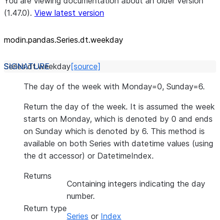
You are viewing documentation about an older version
(1.47.0).
View latest version
modin.pandas.Series.dt.weekday
Series.dt.
weekday
[source]
The day of the week with Monday=0, Sunday=6.
Return the day of the week. It is assumed the week
starts on Monday, which is denoted by 0 and ends
on Sunday which is denoted by 6. This method is
available on both Series with datetime values (using
the dt accessor) or DatetimeIndex.
Returns
Containing integers indicating the day
number.
Return type
Series
or
Index