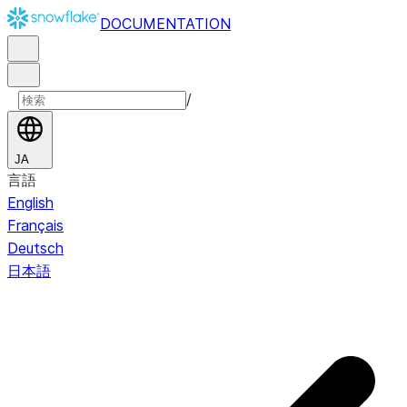
DOCUMENTATION
/
JA
言語
English
Français
Deutsch
日本語