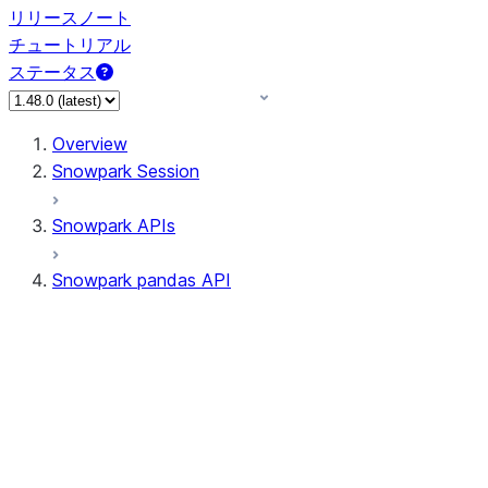
リリースノート
チュートリアル
ステータス
Overview
Snowpark Session
Snowpark APIs
Snowpark pandas API
All supported APIs
Session
Input/Output