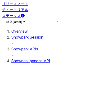
リリースノート
チュートリアル
ステータス
Overview
Snowpark Session
Snowpark APIs
Snowpark pandas API
All supported APIs
Session
Input/Output