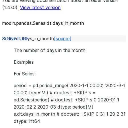
You are viewing documentation about an older version
(1.47.0).
View latest version
modin.pandas.Series.dt.days_
in_
month
Series.dt.
days_in_month
[source]
The number of days in the month.
Examples
For Series:
period = pd.period_range(‘2020-1-1 00:00’, ‘2020-3-1
00:00’, freq=’M’) # doctest: +SKIP s =
pd.Series(period) # doctest: +SKIP s 0 2020-01 1
2020-02 2 2020-03 dtype: period[M]
s.dt.days_in_month # doctest: +SKIP 0 31 1 29 2 31
dtype: int64