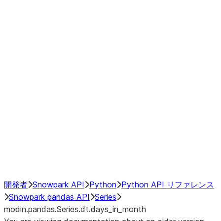
Window
GroupBy
Resampling
Interoperability with third party libraries
Hybrid Execution
NumPy Interoperability
Performance Recommendations
開発者
Snowpark API
Python
Python API リファレンス
Snowpark pandas API
Series
modin.pandas.Series.dt.days_in_month