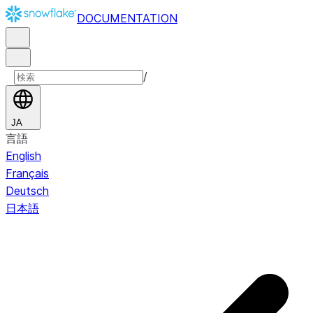
DOCUMENTATION
/
JA
言語
English
Français
Deutsch
日本語