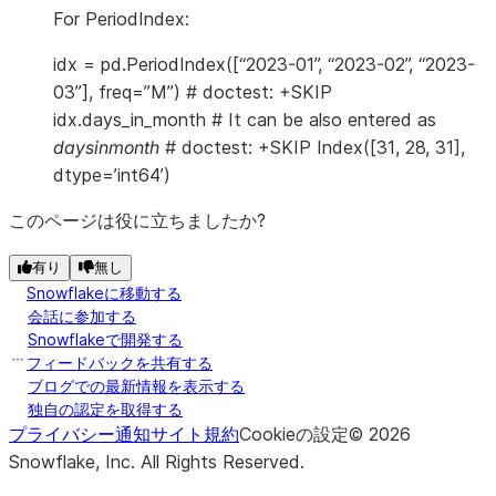
For PeriodIndex:
idx = pd.PeriodIndex([“2023-01”, “2023-02”, “2023-
03”], freq=”M”) # doctest: +SKIP
idx.days_in_month # It can be also entered as
daysinmonth
# doctest: +SKIP Index([31, 28, 31],
dtype=’int64’)
このページは役に立ちましたか?
有り
無し
Snowflakeに移動する
会話に参加する
Snowflakeで開発する
フィードバックを共有する
ブログでの最新情報を表示する
独自の認定を取得する
プライバシー通知
サイト規約
Cookieの設定
©
2026
Snowflake, Inc.
All Rights Reserved
.