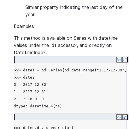
Similar property indicating the last day of the
year.
Examples
This method is available on Series with datetime
values under the .dt accessor, and directly on
DatetimeIndex.
Copy
E
>>> 
dates
=
pd
.
Series
(
pd
.
date_range
(
"2017-12-30"
,
>>> 
dates
0   2017-12-30
1   2017-12-31
2   2018-01-01
dtype: datetime64[ns]
Copy
E
>>> 
dates
.
dt
.
is_year_start