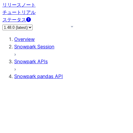
リリースノート
チュートリアル
ステータス
Overview
Snowpark Session
Snowpark APIs
Snowpark pandas API
All supported APIs
Session
Input/Output