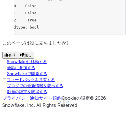
0    False
1    False
2     True
dtype: bool
このページは役に立ちましたか?
有り
無し
Snowflakeに移動する
会話に参加する
Snowflakeで開発する
フィードバックを共有する
ブログでの最新情報を表示する
独自の認定を取得する
プライバシー通知
サイト規約
Cookieの設定
©
2026
See more
See more
Show less
Show less
Snowflake, Inc.
All Rights Reserved
.