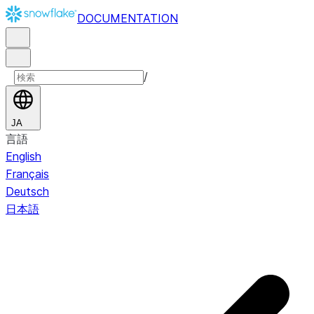
DOCUMENTATION
/
JA
言語
English
Français
Deutsch
日本語