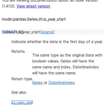
You are viewing documentation about an older version
(1.47.0).
View latest version
modin.pandas.Series.dt.is_
year_
start
Series.dt.
is_year_start
[source]
Indicate whether the date is the first day of a year.
Returns
The same type as the original data with
boolean values. Series will have the
same name and index. DatetimeIndex
will have the same name.
Return type
Series
or
DatetimeIndex
See also
is_year_end