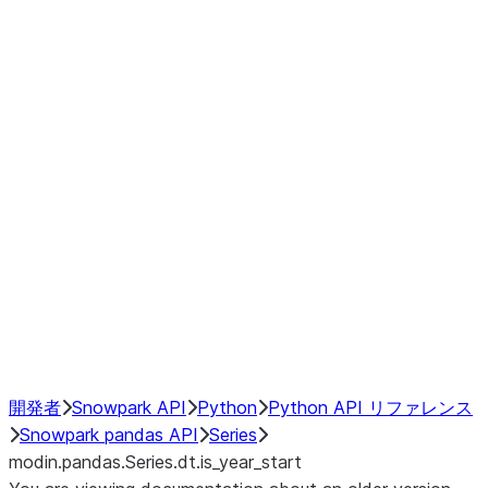
Window
GroupBy
Resampling
Interoperability with third party libraries
Hybrid Execution
NumPy Interoperability
Performance Recommendations
開発者
Snowpark API
Python
Python API リファレンス
Snowpark pandas API
Series
modin.pandas.Series.dt.is_year_start