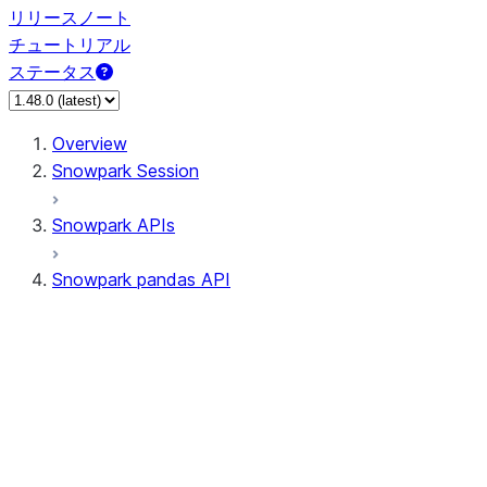
リリースノート
チュートリアル
ステータス
Overview
Snowpark Session
Snowpark APIs
Snowpark pandas API
All supported APIs
Session
Input/Output