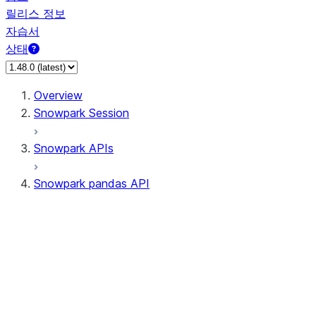
릴리스 정보
자습서
상태
Overview
Snowpark Session
Snowpark APIs
Snowpark pandas API
All supported APIs
Session
Input/Output