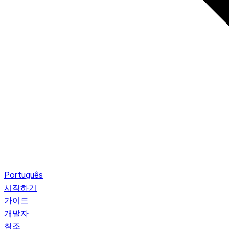
Português
시작하기
가이드
개발자
참조