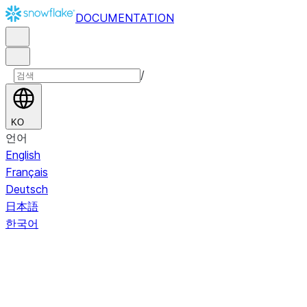
DOCUMENTATION
/
KO
언어
English
Français
Deutsch
日本語
한국어