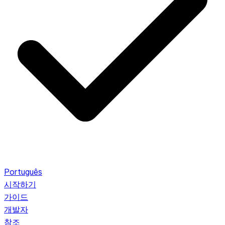
Português
시작하기
가이드
개발자
참조