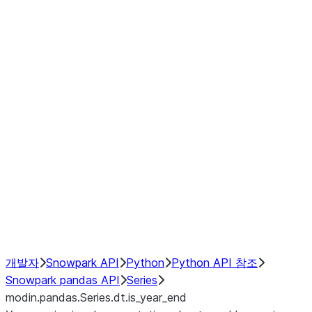
Window
GroupBy
Resampling
Interoperability with third party libraries
Hybrid Execution
NumPy Interoperability
Performance Recommendations
개발자
Snowpark API
Python
Python API 참조
Snowpark pandas API
Series
modin.pandas.Series.dt.is_year_end