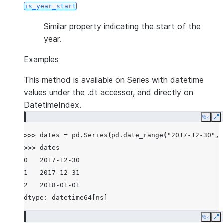
is_year_start
Similar property indicating the start of the
year.
Examples
This method is available on Series with datetime
values under the .dt accessor, and directly on
DatetimeIndex.
Copy
E
>>> 
dates
=
pd
.
Series
(
pd
.
date_range
(
"2017-12-30"
,
>>> 
dates
0   2017-12-30
1   2017-12-31
2   2018-01-01
dtype: datetime64[ns]
Copy
E