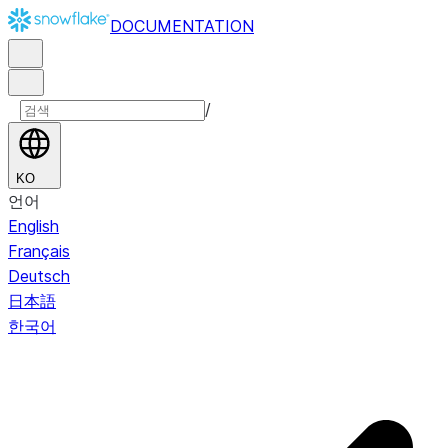
DOCUMENTATION
/
KO
언어
English
Français
Deutsch
日本語
한국어