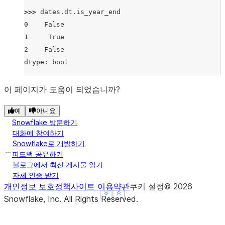
>>> 
dates
.
dt
.
is_year_end
0    False
1     True
2    False
dtype: bool
이 페이지가 도움이 되었습니까?
예
아니요
Snowflake 방문하기
대화에 참여하기
Snowflake로 개발하기
피드백 공유하기
블로그에서 최신 게시물 읽기
자체 인증 받기
개인정보 보호정책
사이트 이용약관
쿠키 설정
©
2026
See more
See more
Show less
Show less
Snowflake, Inc.
All Rights Reserved
.