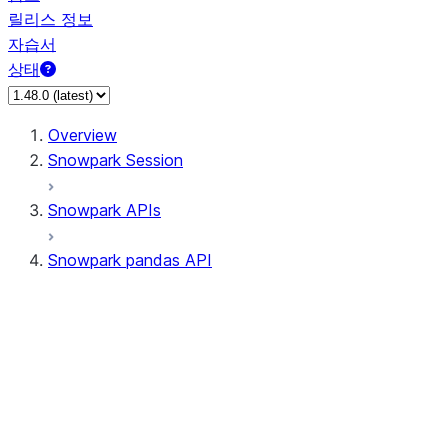
릴리스 정보
자습서
상태
Overview
Snowpark Session
Snowpark APIs
Snowpark pandas API
All supported APIs
Session
Input/Output