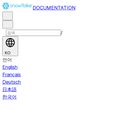
DOCUMENTATION
/
KO
언어
English
Français
Deutsch
日本語
한국어