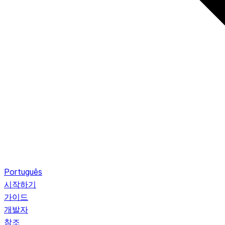
Português
시작하기
가이드
개발자
참조