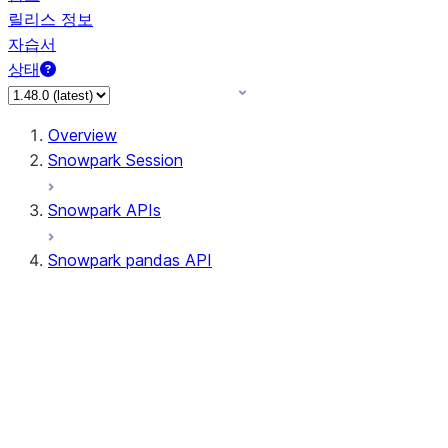
릴리스 정보
자습서
상태
Overview
Snowpark Session
Snowpark APIs
Snowpark pandas API
All supported APIs
Session
Input/Output