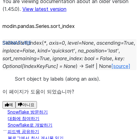
You are viewing documentation about an older version
(1.45.0).
View latest version
modin.pandas.Series.sort_
index
Series.
sort_index
(
*
,
axis
=
0
,
level
=
None
,
ascending
=
True
,
inplace
=
False
,
kind
=
'quicksort'
,
na_position
=
'last'
,
sort_remaining
=
True
,
ignore_index
:
bool
=
False
,
key
:
Optional
[
IndexKeyFunc
]
=
None
)
→
Self
|
None
[source]
Sort object by labels (along an axis).
이 페이지가 도움이 되었습니까?
예
아니요
Snowflake 방문하기
대화에 참여하기
Snowflake로 개발하기
피드백 공유하기
블로그에서 최신 게시물 읽기