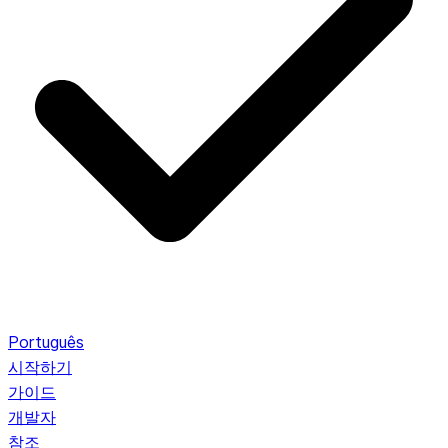
Português
시작하기
가이드
개발자
참조