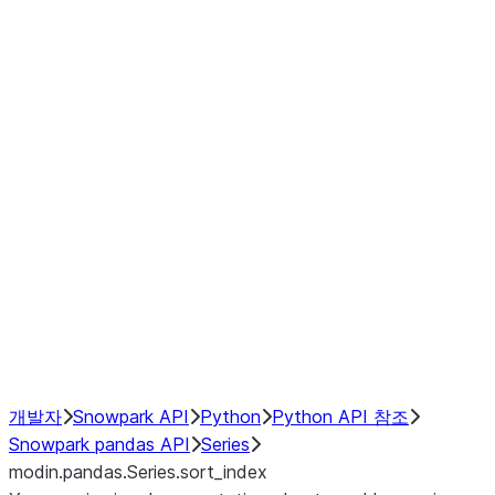
Window
GroupBy
Resampling
Interoperability with third party libraries
Hybrid Execution
NumPy Interoperability
Performance Recommendations
개발자
Snowpark API
Python
Python API 참조
Snowpark pandas API
Series
modin.pandas.Series.sort_index