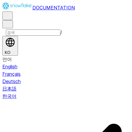
DOCUMENTATION
/
KO
언어
English
Français
Deutsch
日本語
한국어