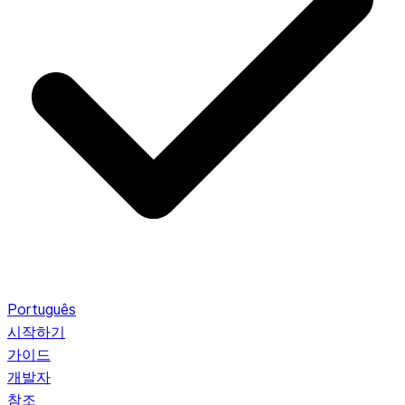
Português
시작하기
가이드
개발자
참조