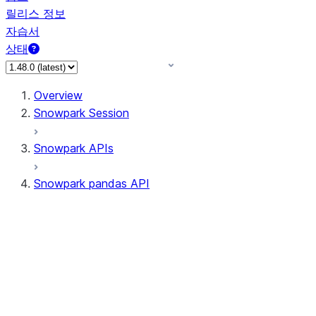
릴리스 정보
자습서
상태
Overview
Snowpark Session
Snowpark APIs
Snowpark pandas API
All supported APIs
Session
Input/Output