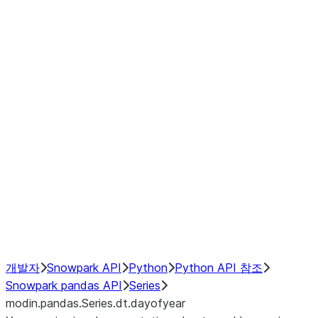
Window
GroupBy
Resampling
Interoperability with third party libraries
Hybrid Execution
NumPy Interoperability
Performance Recommendations
개발자
Snowpark API
Python
Python API 참조
Snowpark pandas API
Series
modin.pandas.Series.dt.dayofyear