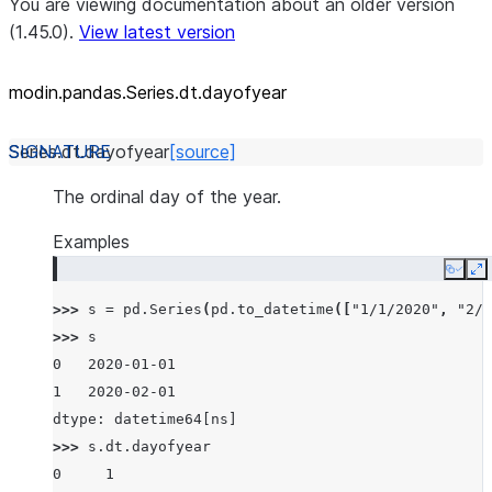
You are viewing documentation about an older version
(1.45.0).
View latest version
modin.pandas.Series.dt.dayofyear
Series.dt.
dayofyear
[source]
The ordinal day of the year.
Examples
Copy
E
>>> 
s
=
pd
.
Series
(
pd
.
to_datetime
([
"1/1/2020"
,
"2/1
>>> 
s
0   2020-01-01
1   2020-02-01
dtype: datetime64[ns]
>>> 
s
.
dt
.
dayofyear
0     1