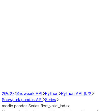
Window
GroupBy
Resampling
Interoperability with third party libraries
Hybrid Execution
NumPy Interoperability
Performance Recommendations
개발자
Snowpark API
Python
Python API 참조
Snowpark pandas API
Series
modin.pandas.Series.first_valid_index