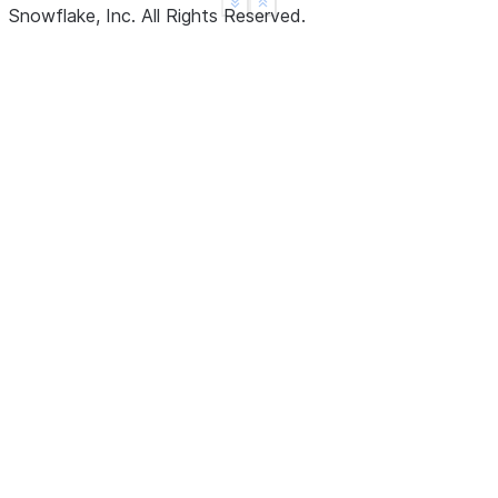
See more
Show less
Snowflake, Inc.
All Rights Reserved
.