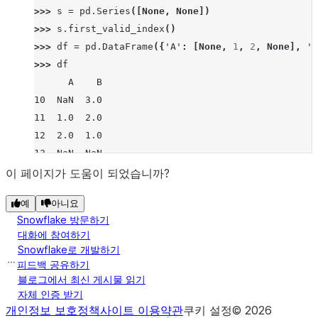
>>> 
s
=
pd
.
Series
([
None
,
None
])
>>> 
s
.
first_valid_index
()
>>> 
df
=
pd
.
DataFrame
({
'A'
:
[
None
,
1
,
2
,
None
],
'B
>>> 
df
      A    B
10  NaN  3.0
11  1.0  2.0
12  2.0  1.0
13  NaN  NaN
>>> 
df
.
first_valid_index
()
이 페이지가 도움이 되었습니까?
10
예
아니요
>>> 
df
=
pd
.
DataFrame
([
5
,
6
,
7
,
8
],
index
=
[
"i"
,
"a
Snowflake 방문하기
>>> 
df
.
first_valid_index
()
대화에 참여하기
'i'
Snowflake로 개발하기
피드백 공유하기
블로그에서 최신 게시물 읽기
자체 인증 받기
개인정보 보호정책
사이트 이용약관
쿠키 설정
©
2026