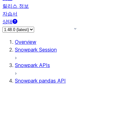
릴리스 정보
자습서
상태
Overview
Snowpark Session
Snowpark APIs
Snowpark pandas API
All supported APIs
Session
Input/Output