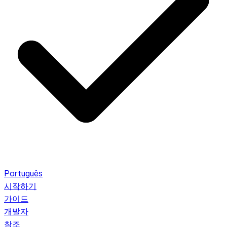
Português
시작하기
가이드
개발자
참조