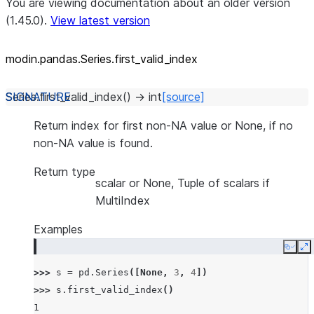
You are viewing documentation about an older version
(1.45.0).
View latest version
modin.pandas.Series.first_
valid_
index
Series.
first_valid_index
(
)
→
int
[source]
Return index for first non-NA value or None, if no
non-NA value is found.
Return type
scalar or None, Tuple of scalars if
MultiIndex
Examples
Copy
E
>>> 
s
=
pd
.
Series
([
None
,
3
,
4
])
>>> 
s
.
first_valid_index
()
1