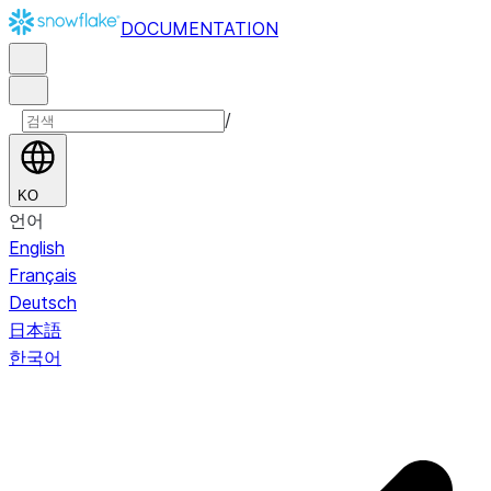
DOCUMENTATION
/
KO
언어
English
Français
Deutsch
日本語
한국어