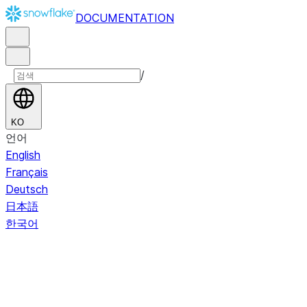
DOCUMENTATION
/
KO
언어
English
Français
Deutsch
日本語
한국어