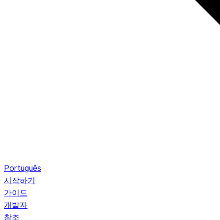
Português
시작하기
가이드
개발자
참조