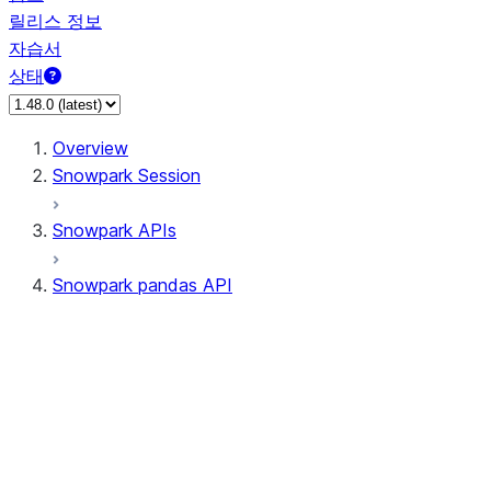
릴리스 정보
자습서
상태
Overview
Snowpark Session
Snowpark APIs
Snowpark pandas API
All supported APIs
Session
Input/Output