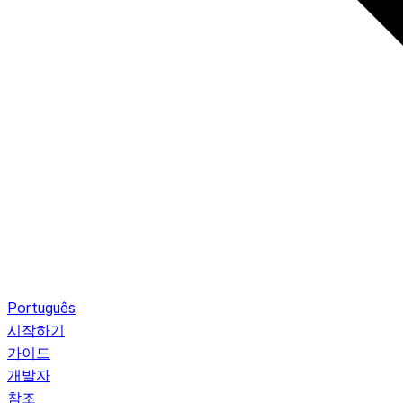
Português
시작하기
가이드
개발자
참조