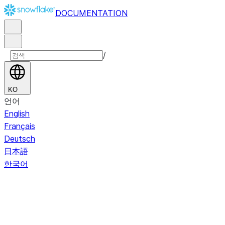
DOCUMENTATION
/
KO
언어
English
Français
Deutsch
日本語
한국어