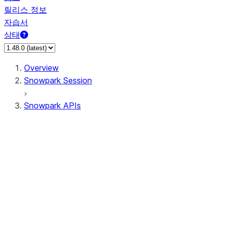
릴리스 정보
자습서
상태
Overview
Snowpark Session
Snowpark APIs
Input/Output
DataFrame
DataFrame
DataFrameNaFunctions
DataFrameStatFunctions
DataFrameAnalyticsFunctions