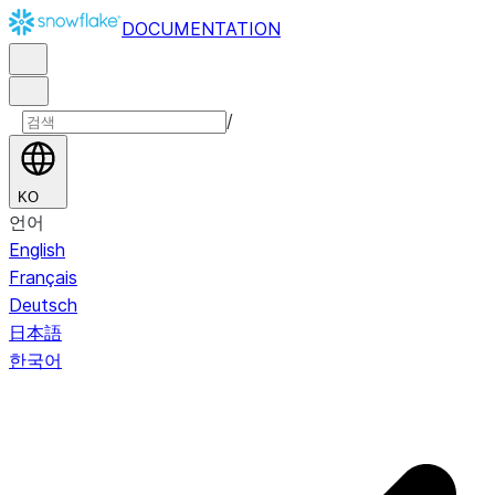
DOCUMENTATION
/
KO
언어
English
Français
Deutsch
日本語
한국어