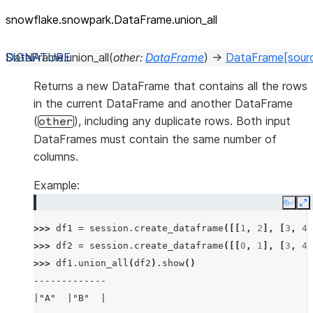
snowflake.snowpark.DataFrame.union_
all
DataFrame.
union_all
(
other
:
DataFrame
)
→
DataFrame
[sour
Returns a new DataFrame that contains all the rows
in the current DataFrame and another DataFrame
(
), including any duplicate rows. Both input
other
DataFrames must contain the same number of
columns.
Example:
Copy
E
>>> 
df1
=
session
.
create_dataframe
([[
1
,
2
],
[
3
,
4
]
>>> 
df2
=
session
.
create_dataframe
([[
0
,
1
],
[
3
,
4
]
>>> 
df1
.
union_all
(
df2
)
.
show
()
-------------
|"A"  |"B"  |