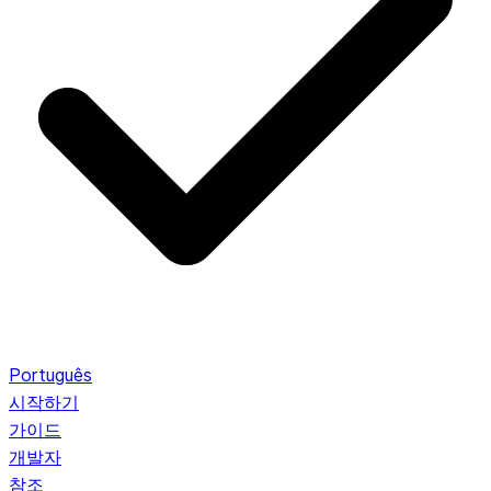
Português
시작하기
가이드
개발자
참조