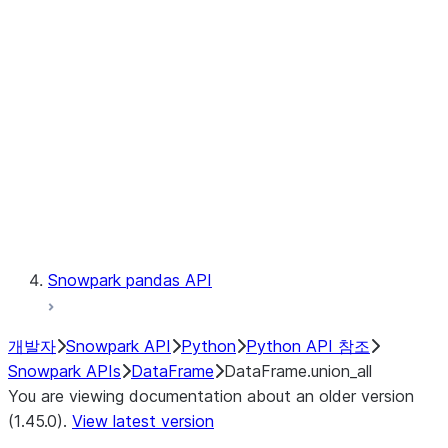
Catalog
LINEAGE
Context
Exceptions
Testing
Snowpark pandas API
개발자
Snowpark API
Python
Python API 참조
Snowpark APIs
DataFrame
DataFrame.union_all
You are viewing documentation about an older version
(1.45.0).
View latest version