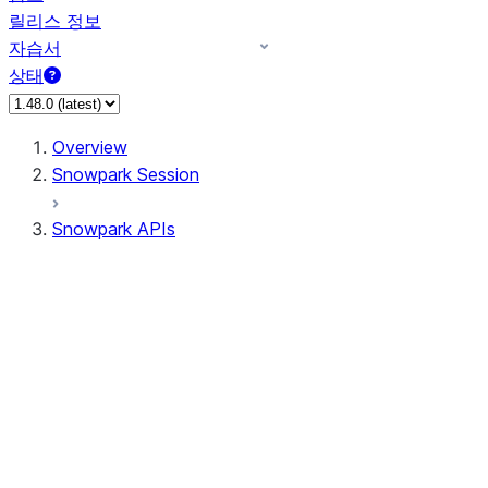
릴리스 정보
자습서
상태
Overview
Snowpark Session
Snowpark APIs
Input/Output
DataFrame
DataFrame
DataFrameNaFunctions
DataFrameStatFunctions
DataFrameAnalyticsFunctions