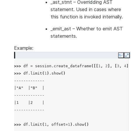
_ast_stmt
– Overridding AST
statement. Used in cases where
this function is invoked internally.
_emit_ast
– Whether to emit AST
statements.
Example:
Copy
E
>>> 
df
=
session
.
create_dataframe
([[
1
,
2
],
[
3
,
4
]]
>>> 
df
.
limit
(
1
)
.
show
()
-------------
|"A"  |"B"  |
-------------
|1    |2    |
-------------
>>> 
df
.
limit
(
1
,
offset
=
1
)
.
show
()