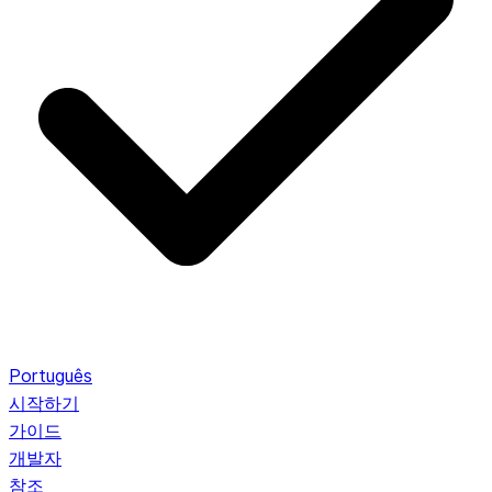
Português
시작하기
가이드
개발자
참조