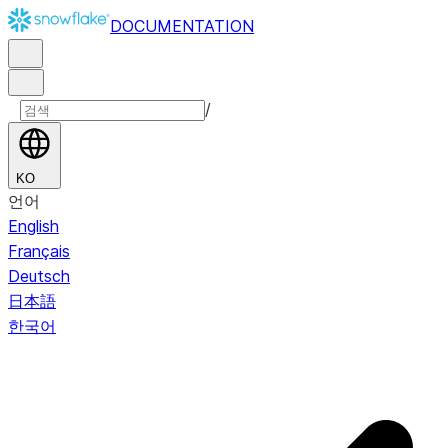
DOCUMENTATION
/
KO
언어
English
Français
Deutsch
日本語
한국어