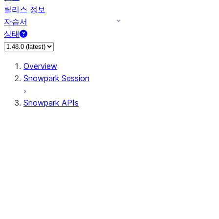
릴리스 정보
자습서
상태
Overview
Snowpark Session
Snowpark APIs
Input/Output
DataFrame
DataFrame
DataFrameNaFunctions
DataFrameStatFunctions
DataFrameAnalyticsFunctions