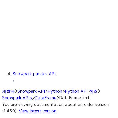
Catalog
LINEAGE
Context
Exceptions
Testing
Snowpark pandas API
개발자
Snowpark API
Python
Python API 참조
Snowpark APIs
DataFrame
DataFrame.limit
You are viewing documentation about an older version
(1.45.0).
View latest version