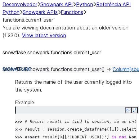
Desenvolvedor
Snowpark API
Python
Referência API
Python
Snowpark APIs
Functions
functions.current_user
You are viewing documentation about an older version
(1.23.0).
View latest version
snowflake.snowpark.functions.current_
user
snowflake.snowpark.functions.
current_user
(
)
→
Column
[sou
Returns the name of the user currently logged into
the system.
Example
Copy
E
>>> 
# Return result is tied to session, so we only
>>> 
result
=
session
.
create_dataframe
([
1
])
.
select
(
>>> 
assert
result
[
0
][
'CURRENT_USER()'
]
is
not
None