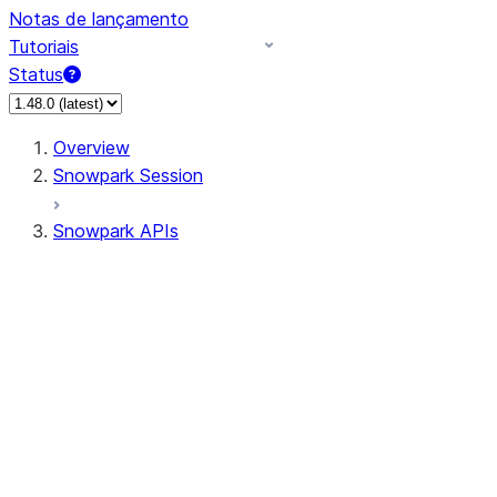
Notas de lançamento
Tutoriais
Status
Overview
Snowpark Session
Snowpark APIs
Input/Output
DataFrame
Column
Data Types