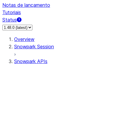
Notas de lançamento
Tutoriais
Status
Overview
Snowpark Session
Snowpark APIs
Input/Output
DataFrame
Column
Data Types