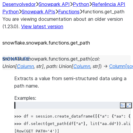
Desenvolvedor
Snowpark API
Python
Referência API
Python
Snowpark APIs
Functions
functions.get_path
You are viewing documentation about an older version
(1.23.0).
View latest version
snowflake.snowpark.functions.get_
path
snowflake.snowpark.functions.
get_path
(
col
:
Union
[
Column
,
str
]
,
path
:
Union
[
Column
,
str
]
)
→
Column
[so
Extracts a value from semi-structured data using a
path name.
Examples:
Copy
E
>>> 
df
=
session
.
create_dataframe
([{
"a"
:
{
"aa"
:
{
"
>>> 
df
.
select
(
get_path
(
df
[
"a"
],
lit
(
"aa.dd"
))
.
alia
[Row(GET_PATH='4')]