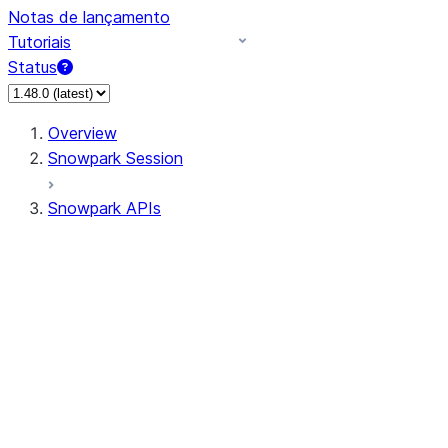
Notas de lançamento
Tutoriais
Status
Overview
Snowpark Session
Snowpark APIs
Input/Output
DataFrame
Column
Data Types