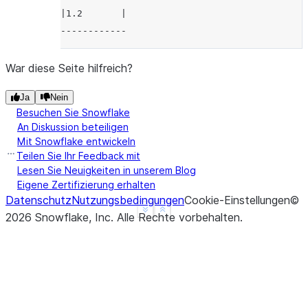
|1.2       |
------------
War diese Seite hilfreich?
Ja
Nein
Besuchen Sie Snowflake
An Diskussion beteiligen
Mit Snowflake entwickeln
Teilen Sie Ihr Feedback mit
Lesen Sie Neuigkeiten in unserem Blog
Eigene Zertifizierung erhalten
Datenschutz
Nutzungsbedingungen
Cookie-Einstellungen
©
See more
Show less
2026
Snowflake, Inc.
Alle Rechte vorbehalten
.