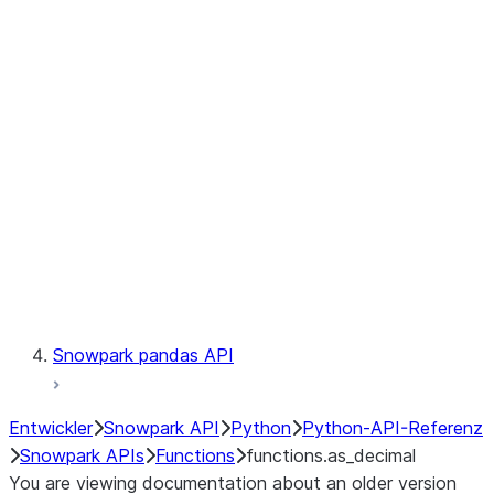
Observability
Files
LINEAGE
Context
Exceptions
Testing
Snowpark pandas API
Entwickler
Snowpark API
Python
Python-API-Referenz
Snowpark APIs
Functions
functions.as_decimal
You are viewing documentation about an older version