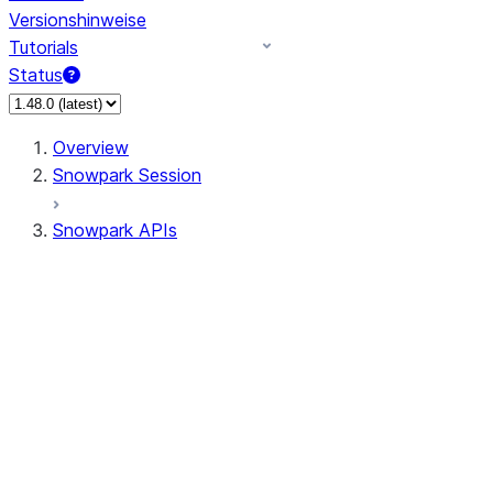
Versionshinweise
Tutorials
Status
Overview
Snowpark Session
Snowpark APIs
Input/Output
DataFrame
Column
Data Types