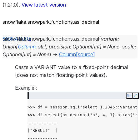
(1.21.0).
View latest version
snowflake.snowpark.functions.as_
decimal
snowflake.snowpark.functions.
as_decimal
(
variant
:
Union
[
Column
,
str
]
,
precision
:
Optional
[
int
]
=
None
,
scale
:
Optional
[
int
]
=
None
)
→
Column
[source]
Casts a VARIANT value to a fixed-point decimal
(does not match floating-point values).
Example::
Copy
E
>>> 
df
=
session
.
sql
(
"select 1.2345::variant 
>>> 
df
.
select
(
as_decimal
(
"a"
,
4
,
1
)
.
alias
(
"re
------------
|"RESULT"  |
------------