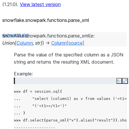
(1.21.0).
View latest version
snowflake.snowpark.functions.parse_
xml
snowflake.snowpark.functions.
parse_xml
(
e
:
Union
[
Column
,
str
]
)
→
Column
[source]
Parse the value of the specified column as a JSON
string and returns the resulting XML document.
Example:
Copy
E
>>> 
df
=
session
.
sql
(
... 
"select (column1) as v from values ('<t1>f
... 
"('<t1></t1>')"
... 
)
>>> 
df
.
select
(
parse_xml
(
"v"
)
.
alias
(
"result"
))
.
show
------------------