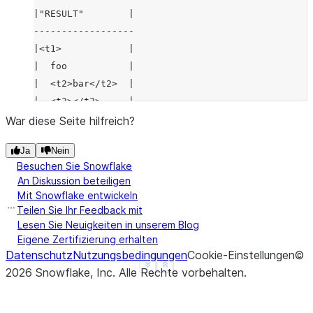
|"RESULT"        |
------------------
|<t1>            |
|  foo           |
|  <t2>bar</t2>  |
|  <t3></t3>     |
|</t1>           |
War diese Seite hilfreich?
|<t1></t1>       |
Ja
Nein
------------------
Besuchen Sie Snowflake
An Diskussion beteiligen
Mit Snowflake entwickeln
Teilen Sie Ihr Feedback mit
Lesen Sie Neuigkeiten in unserem Blog
Eigene Zertifizierung erhalten
Datenschutz
Nutzungsbedingungen
Cookie-Einstellungen
©
See more
Show less
2026
Snowflake, Inc.
Alle Rechte vorbehalten
.