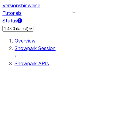
Versionshinweise
Tutorials
Status
Overview
Snowpark Session
Snowpark APIs
Input/Output
DataFrame
Column
Data Types