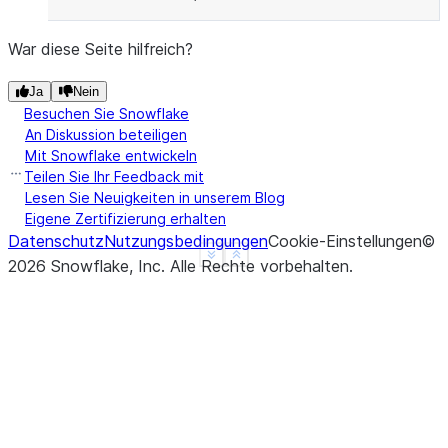
War diese Seite hilfreich?
Ja
Nein
Besuchen Sie Snowflake
An Diskussion beteiligen
Mit Snowflake entwickeln
Teilen Sie Ihr Feedback mit
Lesen Sie Neuigkeiten in unserem Blog
Eigene Zertifizierung erhalten
Datenschutz
Nutzungsbedingungen
Cookie-Einstellungen
©
See more
Show less
2026
Snowflake, Inc.
Alle Rechte vorbehalten
.