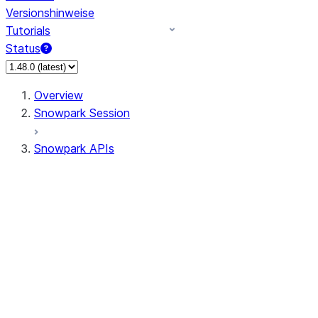
Versionshinweise
Tutorials
Status
Overview
Snowpark Session
Snowpark APIs
Input/Output
DataFrame
Column
Data Types