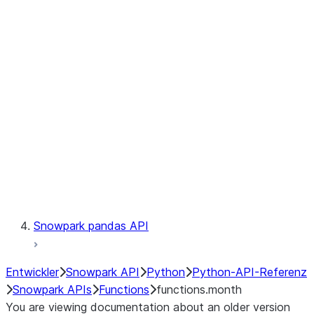
Observability
Files
LINEAGE
Context
Exceptions
Testing
Snowpark pandas API
Entwickler
Snowpark API
Python
Python-API-Referenz
Snowpark APIs
Functions
functions.month
You are viewing documentation about an older version