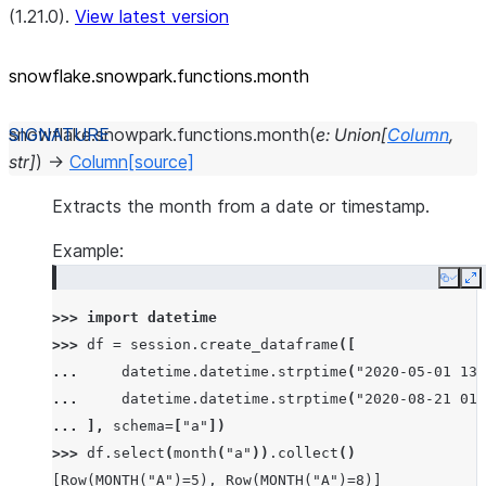
(1.21.0).
View latest version
snowflake.snowpark.functions.month
snowflake.snowpark.functions.
month
(
e
:
Union
[
Column
,
str
]
)
→
Column
[source]
Extracts the month from a date or timestamp.
Example:
Copy
E
>>> 
import
datetime
>>> 
df
=
session
.
create_dataframe
([
... 
datetime
.
datetime
.
strptime
(
"2020-05-01 13:
... 
datetime
.
datetime
.
strptime
(
"2020-08-21 01:
... 
],
schema
=
[
"a"
])
>>> 
df
.
select
(
month
(
"a"
))
.
collect
()
[Row(MONTH("A")=5), Row(MONTH("A")=8)]