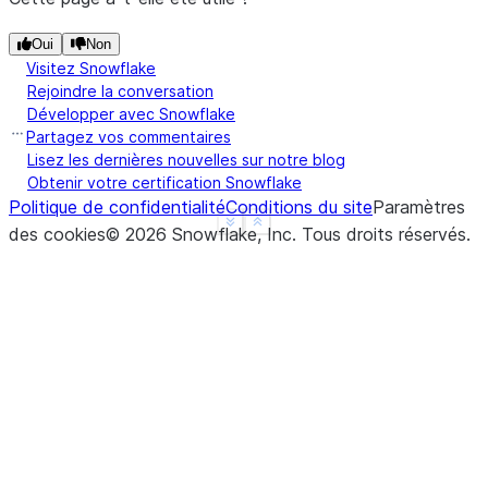
Oui
Non
Visitez Snowflake
Rejoindre la conversation
Développer avec Snowflake
Partagez vos commentaires
Lisez les dernières nouvelles sur notre blog
Obtenir votre certification Snowflake
Politique de confidentialité
Conditions du site
Paramètres
See more
Show less
des cookies
©
2026
Snowflake, Inc.
Tous droits réservés
.