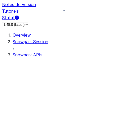
Notes de version
Tutoriels
Statut
Overview
Snowpark Session
Snowpark APIs
Input/Output
DataFrame
Column
Data Types