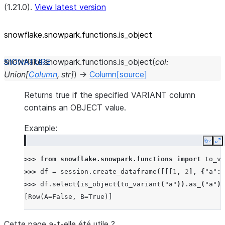
(1.21.0).
View latest version
snowflake.snowpark.functions.is_
object
snowflake.snowpark.functions.
is_object
(
col
:
Union
[
Column
,
str
]
)
→
Column
[source]
Returns true if the specified VARIANT column
contains an OBJECT value.
Example:
Copy
E
>>> 
from
snowflake.snowpark.functions
import
to_va
>>> 
df
=
session
.
create_dataframe
([[[
1
,
2
],
{
"a"
:
>>> 
df
.
select
(
is_object
(
to_variant
(
"a"
))
.
as_
(
"a"
),
[Row(A=False, B=True)]
Cette page a-t-elle été utile ?