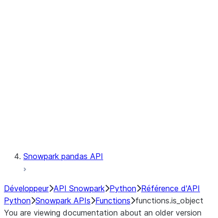
Observability
Files
LINEAGE
Context
Exceptions
Testing
Snowpark pandas API
Développeur
API Snowpark
Python
Référence d'API
Python
Snowpark APIs
Functions
functions.is_object
You are viewing documentation about an older version