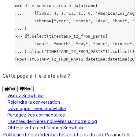
>>> 
df
=
session
.
create_dataframe
(
... 
[[
2022
,
4
,
1
,
11
,
11
,
0
,
'America/Los_Ange
... 
schema
=
[
"year"
,
"month"
,
"day"
,
"hour"
,
"m
... 
)
>>> 
df
.
select
(
timestamp_tz_from_parts
(
... 
"year"
,
"month"
,
"day"
,
"hour"
,
"minute"
,
... 
)
.
alias
(
"TIMESTAMP_TZ_FROM_PARTS"
))
.
collect
()
[Row(TIMESTAMP_TZ_FROM_PARTS=datetime.datetime(20
Cette page a-t-elle été utile ?
Oui
Non
Visitez Snowflake
Rejoindre la conversation
Développer avec Snowflake
Partagez vos commentaires
Lisez les dernières nouvelles sur notre blog
Obtenir votre certification Snowflake
Politique de confidentialité
Conditions du site
Paramètres