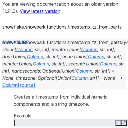
You are viewing documentation about an older version
(1.21.0).
View latest version
snowflake.snowpark.functions.timestamp_
tz_
from_
parts
snowflake.snowpark.functions.
timestamp_tz_from_parts
(
y
Union
[
Column
,
str
,
int
]
,
month
:
Union
[
Column
,
str
,
int
]
,
day
:
Union
[
Column
,
str
,
int
]
,
hour
:
Union
[
Column
,
str
,
int
]
,
minute
:
Union
[
Column
,
str
,
int
]
,
second
:
Union
[
Column
,
str
,
int
]
,
nanoseconds
:
Optional
[
Union
[
Column
,
str
,
int
]
]
=
None
,
timezone
:
Optional
[
Union
[
Column
,
str
]
]
=
None
)
→
Column
[source]
Creates a timestamp from individual numeric
components and a string timezone.
Example:
Copy
E