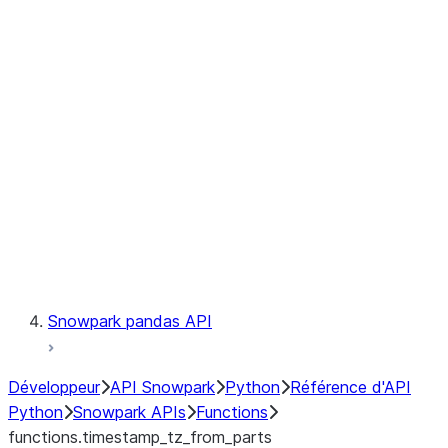
Observability
Files
LINEAGE
Context
Exceptions
Testing
Snowpark pandas API
Développeur
API Snowpark
Python
Référence d'API
Python
Snowpark APIs
Functions
functions.timestamp_tz_from_parts