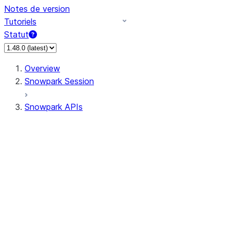
Notes de version
Tutoriels
Statut
Overview
Snowpark Session
Snowpark APIs
Input/Output
DataFrame
Column
Data Types