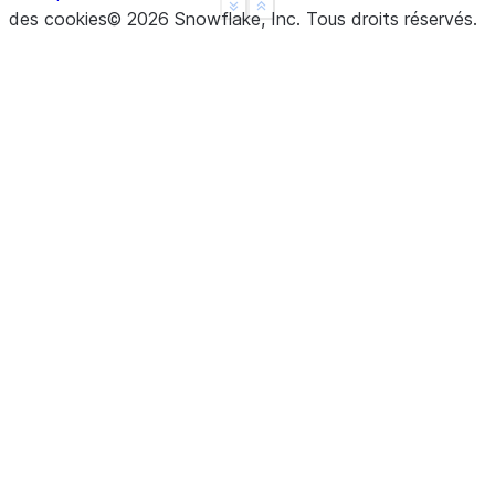
See more
Show less
des cookies
©
2026
Snowflake, Inc.
Tous droits réservés
.