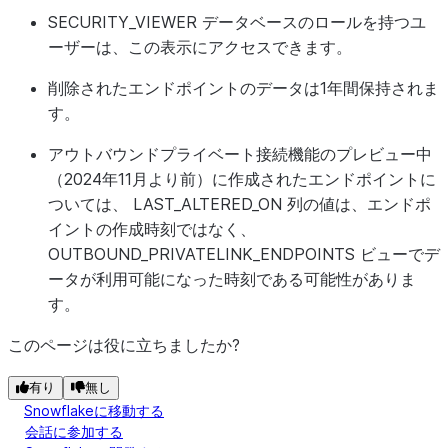
Microsof
SECURITY_VIEWER データベースのロールを持つユ
れはエンド
ーザーは、この表示にアクセスできます。
ース ID 
削除されたエンドポイントのデータは1年間保持されま
ENDPOINT_STATE
VARCHAR
エンドポイ
す。
態。次のい
アウトバウンドプライベート接続機能のプレビュー中
ます。
（2024年11月より前）に作成されたエンドポイントに
PEND
ついては、 LAST_ALTERED_ON 列の値は、エンドポ
エン
イントの作成時刻ではなく、
作成
OUTBOUND_PRIVATELINK_ENDPOINTS ビューでデ
ータが利用可能になった時刻である可能性がありま
CREA
す。
ント
でき
このページは役に立ちましたか?
す。
有り
無し
ウド
Snowflakeに移動する
エン
会話に参加する
に作