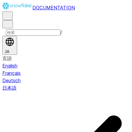
DOCUMENTATION
/
JA
言語
English
Français
Deutsch
日本語