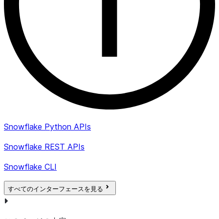
ん。
CREATED_ON
TIMESTAMP_LTZ
エンドポイ
た日時。
LAST_ALTERED_ON
TIMESTAMP_LTZ
エンドポイ
後に変更さ
DELETED_ON
TIMESTAMP_LTZ
エンドポイ
た日時。エ
削除されて
Snowflake Python APIs
除されてい
Snowflake REST APIs
ョンが解除
イントを含
Snowflake CLI
NULL。
すべてのインターフェースを見る