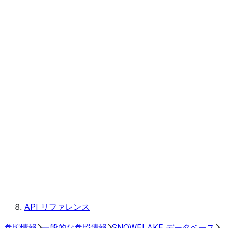
組織の使用状況
テレメトリー
トラストセンター
Service types
SNOWFLAKE データベースロ
ール
Snowflakeクラス
Snowflake Information Schema
メタデータフィールド
規則
予約済みキーワード
API リファレンス
参照情報
一般的な参照情報
SNOWFLAKE データベース