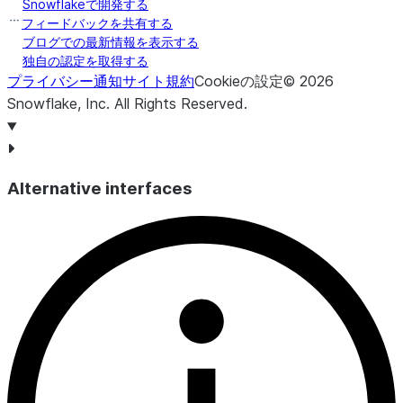
Snowflakeで開発する
答をS
フィードバックを共有する
取っ
ブログでの最新情報を表示する
独自の認定を取得する
す。
プライバシー通知
サイト規約
Cookieの設定
©
2026
FAIL
Snowflake, Inc.
All Rights Reserved
.
ント
イダ
態に
Alternative interfaces
せん
PEND
エン
キュ
復元
DELE
プロ
ドポ
てお