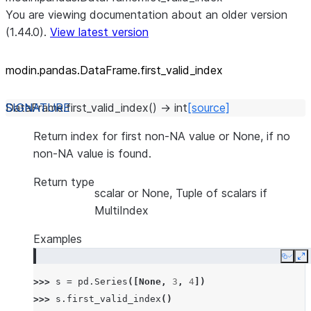
You are viewing documentation about an older version
(1.44.0).
View latest version
modin.pandas.DataFrame.first_
valid_
index
DataFrame.
first_valid_index
(
)
→
int
[source]
Return index for first non-NA value or None, if no
non-NA value is found.
Return type
scalar or None, Tuple of scalars if
MultiIndex
Examples
Copy
E
>>> 
s
=
pd
.
Series
([
None
,
3
,
4
])
>>> 
s
.
first_valid_index
()