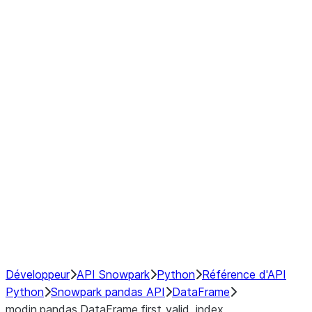
Window
GroupBy
Resampling
Interoperability with third party libraries
Hybrid Execution
NumPy Interoperability
Performance Recommendations
Développeur
API Snowpark
Python
Référence d'API
Python
Snowpark pandas API
DataFrame
modin.pandas.DataFrame.first_valid_index