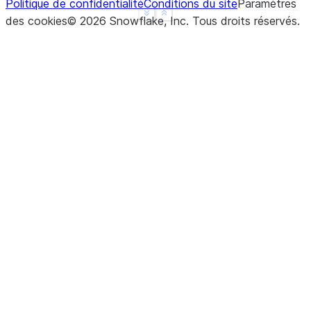
Politique de confidentialité
Conditions du site
Paramètres
See more
Show less
des cookies
©
2026
Snowflake, Inc.
Tous droits réservés
.