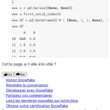
1
>>> 
s
=
pd
.
Series
([
None
,
None
])
>>> 
s
.
first_valid_index
()
>>> 
df
=
pd
.
DataFrame
({
'A'
:
[
None
,
1
,
2
,
None
],
'B
>>> 
df
      A    B
10  NaN  3.0
11  1.0  2.0
12  2.0  1.0
13  NaN  NaN
>>> 
df
.
first_valid_index
()
Cette page a-t-elle été utile ?
10
Oui
Non
>>> 
df
=
pd
.
DataFrame
([
5
,
6
,
7
,
8
],
index
=
[
"i"
,
"a
Visitez Snowflake
>>> 
df
.
first_valid_index
()
Rejoindre la conversation
'i'
Développer avec Snowflake
Partagez vos commentaires
Lisez les dernières nouvelles sur notre blog
Obtenir votre certification Snowflake