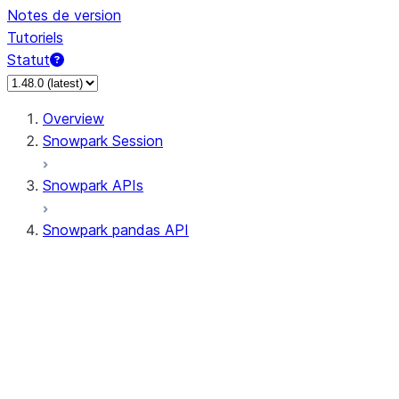
Notes de version
Tutoriels
Statut
Overview
Snowpark Session
Snowpark APIs
Snowpark pandas API
All supported APIs
Session
Input/Output