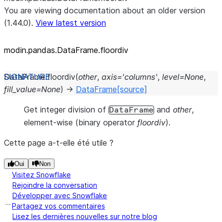
You are viewing documentation about an older version
(1.44.0).
View latest version
modin.pandas.DataFrame.floordiv
DataFrame.
floordiv
(
other
,
axis
=
'columns'
,
level
=
None
,
fill_value
=
None
)
→
DataFrame
[source]
Get integer division of
and
other
,
DataFrame
element-wise (binary operator
floordiv
).
Cette page a-t-elle été utile ?
Oui
Non
Visitez Snowflake
Rejoindre la conversation
Développer avec Snowflake
Partagez vos commentaires
Lisez les dernières nouvelles sur notre blog