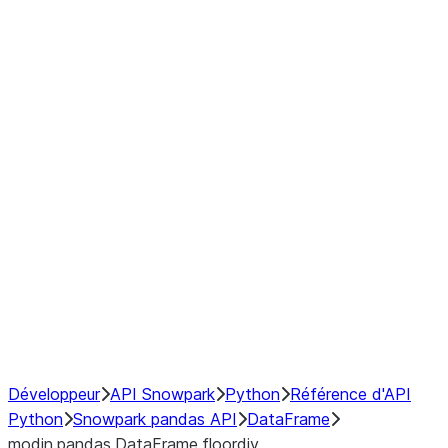
Window
GroupBy
Resampling
Interoperability with third party libraries
Hybrid Execution
NumPy Interoperability
Performance Recommendations
Développeur
API Snowpark
Python
Référence d'API
Python
Snowpark pandas API
DataFrame
modin.pandas.DataFrame.floordiv