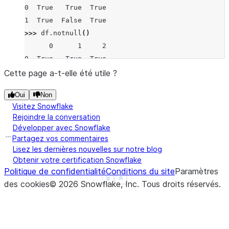
0  True   True  True
1  True  False  True
>>> 
df
.
notnull
()
      0      1     2
0  True   True  True
1  True  False  True
Cette page a-t-elle été utile ?
Oui
Non
Visitez Snowflake
Rejoindre la conversation
Développer avec Snowflake
Partagez vos commentaires
Lisez les dernières nouvelles sur notre blog
Obtenir votre certification Snowflake
Politique de confidentialité
Conditions du site
Paramètres
See more
Show less
des cookies
©
2026
Snowflake, Inc.
Tous droits réservés
.