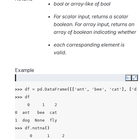
bool or array-like of bool
For scalar input, returns a scalar
boolean. For array input, returns an
array of boolean indicating whether
each corresponding element is
valid.
Example
Copy
E
>>> 
df
=
pd
.
DataFrame
([[
'ant'
,
'bee'
,
'cat'
],
[
'do
>>> 
df
     0     1    2
0  ant   bee  cat
1  dog  None  fly
>>> 
df
.
notna
()
      0      1     2