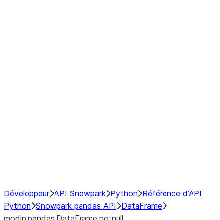
Window
GroupBy
Resampling
Interoperability with third party libraries
Hybrid Execution
NumPy Interoperability
Performance Recommendations
Développeur
API Snowpark
Python
Référence d'API
Python
Snowpark pandas API
DataFrame
modin.pandas.DataFrame.notnull