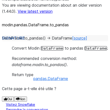
You are viewing documentation about an older version
(1.44.0).
View latest version
modin.pandas.DataFrame.to_
pandas
DataFrame.
to_pandas
(
)
→
DataFrame
[source]
Convert Modin
to pandas
.
DataFrame
DataFrame
Recommended conversion method:
dataframe.modin.to_pandas()
.
Return type
pandas.DataFrame
Cette page a-t-elle été utile ?
Oui
Non
Visitez Snowflake
Rejoindre la conversation