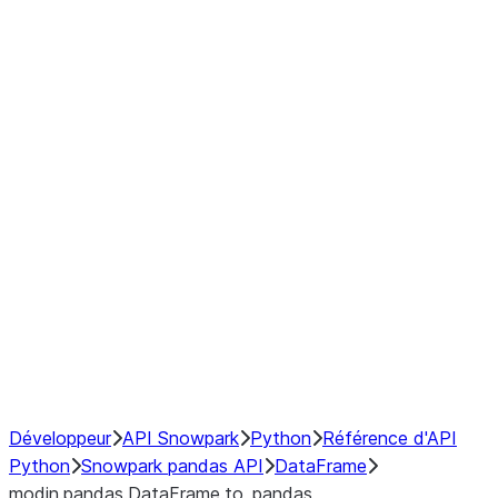
Window
GroupBy
Resampling
Interoperability with third party libraries
Hybrid Execution
NumPy Interoperability
Performance Recommendations
Développeur
API Snowpark
Python
Référence d'API
Python
Snowpark pandas API
DataFrame
modin.pandas.DataFrame.to_pandas