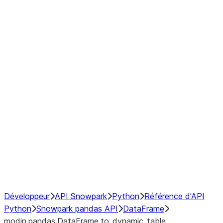
Window
GroupBy
Resampling
Interoperability with third party libraries
Hybrid Execution
NumPy Interoperability
Performance Recommendations
Développeur
API Snowpark
Python
Référence d'API
Python
Snowpark pandas API
DataFrame
modin.pandas.DataFrame.to_dynamic_table