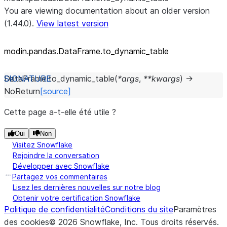
You are viewing documentation about an older version
(1.44.0).
View latest version
modin.pandas.DataFrame.to_
dynamic_
table
DataFrame.
to_dynamic_table
(
*
args
,
**
kwargs
)
→
NoReturn
[source]
Cette page a-t-elle été utile ?
Oui
Non
Visitez Snowflake
Rejoindre la conversation
Développer avec Snowflake
Partagez vos commentaires
Lisez les dernières nouvelles sur notre blog
Obtenir votre certification Snowflake
Politique de confidentialité
Conditions du site
Paramètres
des cookies
©
2026
Snowflake, Inc.
Tous droits réservés
.