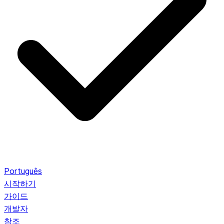
Português
시작하기
가이드
개발자
참조