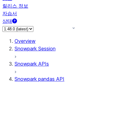
릴리스 정보
자습서
상태
Overview
Snowpark Session
Snowpark APIs
Snowpark pandas API
All supported APIs
Session
Input/Output