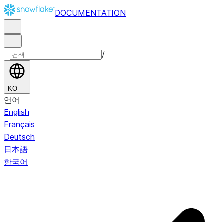
DOCUMENTATION
/
KO
언어
English
Français
Deutsch
日本語
한국어