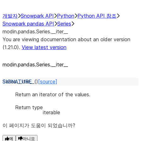
개발자
Snowpark API
Python
Python API 참조
Snowpark pandas API
Series
modin.pandas.Series.__iter__
You are viewing documentation about an older version
(1.21.0).
View latest version
modin.pandas.Series.__iter__
Series.
__iter__
(
)
[source]
Return an iterator of the values.
Return type
iterable
이 페이지가 도움이 되었습니까?
예
아니요