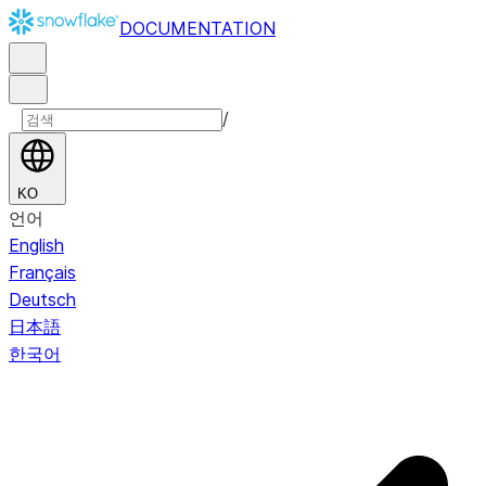
DOCUMENTATION
/
KO
언어
English
Français
Deutsch
日本語
한국어