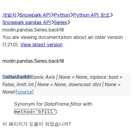
개발자
Snowpark API
Python
Python API 참조
Snowpark pandas API
Series
modin.pandas.Series.backfill
You are viewing documentation about an older version
(1.21.0).
View latest version
modin.pandas.Series.backfill
Series.
backfill
(
axis
:
Axis
|
None
=
None
,
inplace
:
bool
=
False
,
limit
:
int
|
None
=
None
,
downcast
:
dict
|
None
=
None
)
[source]
Synonym for
DataFrame.fillna
with
.
method='bfill'
이 페이지가 도움이 되었습니까?