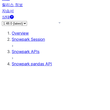
릴리스 정보
자습서
상태
Overview
Snowpark Session
Snowpark APIs
Snowpark pandas API
All supported APIs
Session
Input/Output