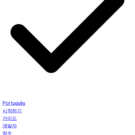
Português
시작하기
가이드
개발자
참조