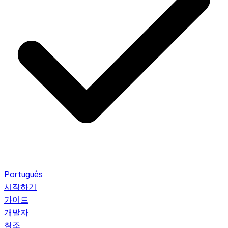
Português
시작하기
가이드
개발자
참조