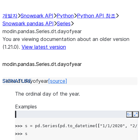
개발자
Snowpark API
Python
Python API 참조
Snowpark pandas API
Series
modin.pandas.Series.dt.dayofyear
You are viewing documentation about an older version
(1.21.0).
View latest version
modin.pandas.Series.dt.dayofyear
Series.dt.
dayofyear
[source]
The ordinal day of the year.
Examples
Copy
E
>>> 
s
=
pd
.
Series
(
pd
.
to_datetime
([
"1/1/2020"
,
"2/1
>>> 
s