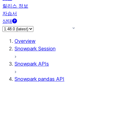
릴리스 정보
자습서
상태
Overview
Snowpark Session
Snowpark APIs
Snowpark pandas API
All supported APIs
Session
Input/Output