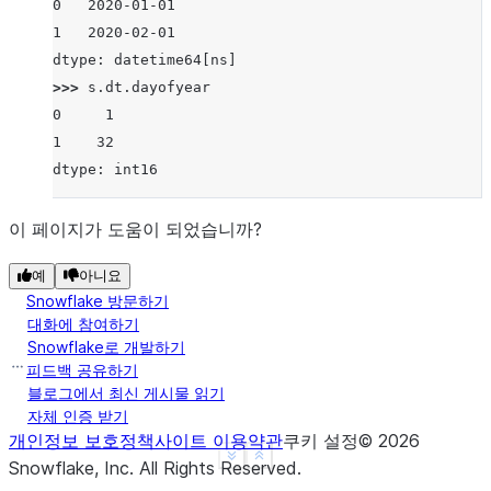
0   2020-01-01
1   2020-02-01
dtype: datetime64[ns]
>>> 
s
.
dt
.
dayofyear
0     1
1    32
dtype: int16
이 페이지가 도움이 되었습니까?
예
아니요
Snowflake 방문하기
대화에 참여하기
Snowflake로 개발하기
피드백 공유하기
블로그에서 최신 게시물 읽기
자체 인증 받기
개인정보 보호정책
사이트 이용약관
쿠키 설정
©
2026
See more
Show less
Snowflake, Inc.
All Rights Reserved
.