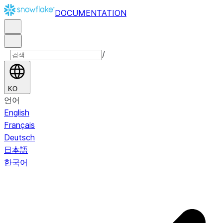
DOCUMENTATION
/
KO
언어
English
Français
Deutsch
日本語
한국어