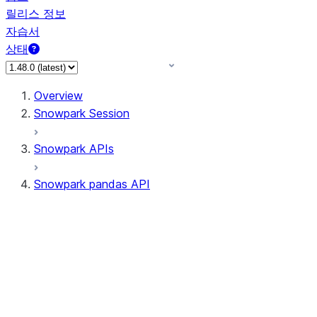
릴리스 정보
자습서
상태
Overview
Snowpark Session
Snowpark APIs
Snowpark pandas API
All supported APIs
Session
Input/Output