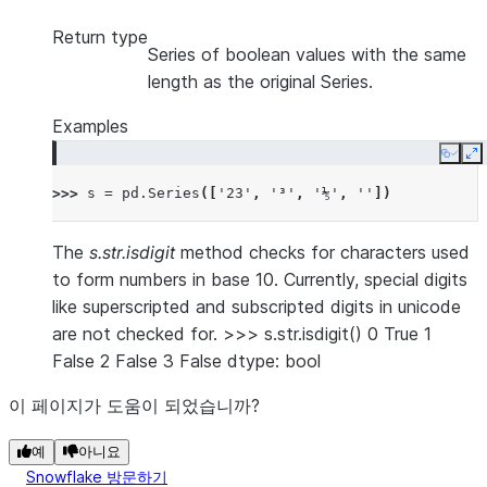
Return type
Series of boolean values with the same
length as the original Series.
Examples
Copy
E
>>> 
s
=
pd
.
Series
([
'23'
,
'³'
,
'⅕'
,
''
])
The
s.str.isdigit
method checks for characters used
to form numbers in base 10. Currently, special digits
like superscripted and subscripted digits in unicode
are not checked for. >>> s.str.isdigit() 0 True 1
False 2 False 3 False dtype: bool
이 페이지가 도움이 되었습니까?
예
아니요
Snowflake 방문하기