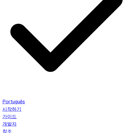
Português
시작하기
가이드
개발자
참조