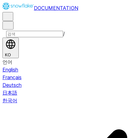
DOCUMENTATION
/
KO
언어
English
Français
Deutsch
日本語
한국어