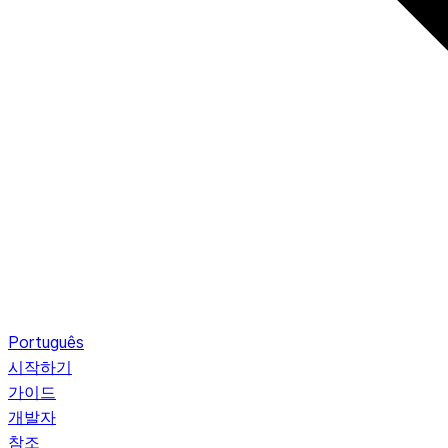
Português
시작하기
가이드
개발자
참조