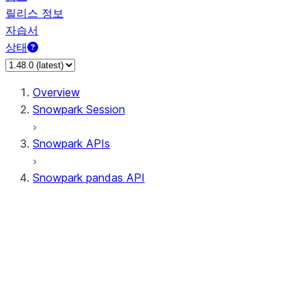
릴리스 정보
자습서
상태
Overview
Snowpark Session
Snowpark APIs
Snowpark pandas API
All supported APIs
Session
Input/Output