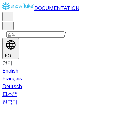
DOCUMENTATION
/
KO
언어
English
Français
Deutsch
日本語
한국어