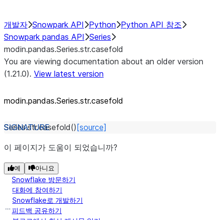
개발자
Snowpark API
Python
Python API 참조
Snowpark pandas API
Series
modin.pandas.Series.str.casefold
You are viewing documentation about an older version
(1.21.0).
View latest version
modin.pandas.Series.str.casefold
Series.str.
casefold
(
)
[source]
이 페이지가 도움이 되었습니까?
예
아니요
Snowflake 방문하기
대화에 참여하기
Snowflake로 개발하기
피드백 공유하기