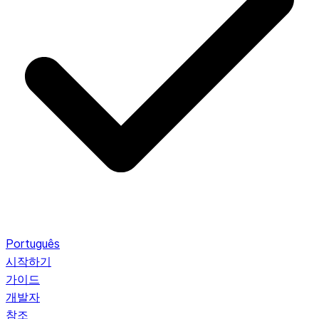
Português
시작하기
가이드
개발자
참조