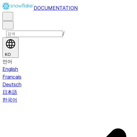
DOCUMENTATION
/
KO
언어
English
Français
Deutsch
日本語
한국어