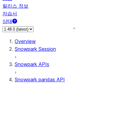
릴리스 정보
자습서
상태
Overview
Snowpark Session
Snowpark APIs
Snowpark pandas API
All supported APIs
Session
Input/Output