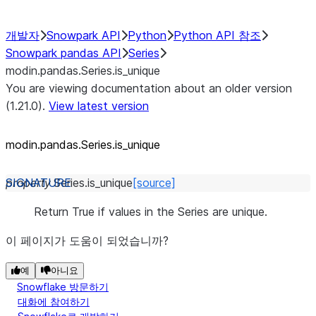
개발자
Snowpark API
Python
Python API 참조
Snowpark pandas API
Series
modin.pandas.Series.is_unique
You are viewing documentation about an older version
(1.21.0).
View latest version
modin.pandas.Series.is_
unique
property
Series.
is_unique
[source]
Return True if values in the Series are unique.
이 페이지가 도움이 되었습니까?
예
아니요
Snowflake 방문하기
대화에 참여하기