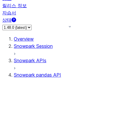
릴리스 정보
자습서
상태
Overview
Snowpark Session
Snowpark APIs
Snowpark pandas API
All supported APIs
Session
Input/Output