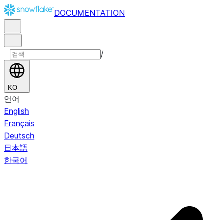
DOCUMENTATION
/
KO
언어
English
Français
Deutsch
日本語
한국어