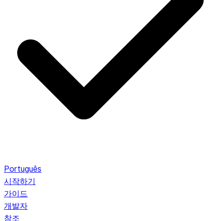
Português
시작하기
가이드
개발자
참조