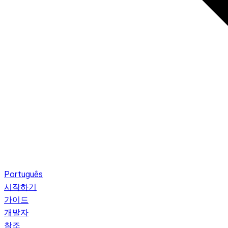
Português
시작하기
가이드
개발자
참조