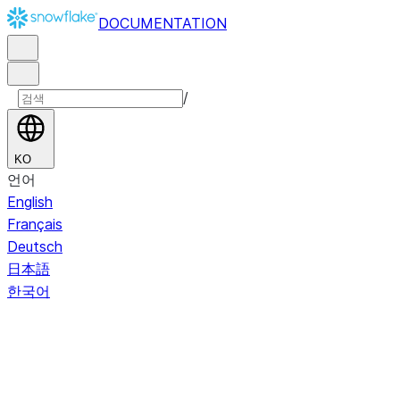
DOCUMENTATION
/
KO
언어
English
Français
Deutsch
日本語
한국어