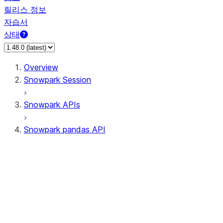
릴리스 정보
자습서
상태
Overview
Snowpark Session
Snowpark APIs
Snowpark pandas API
All supported APIs
Session
Input/Output