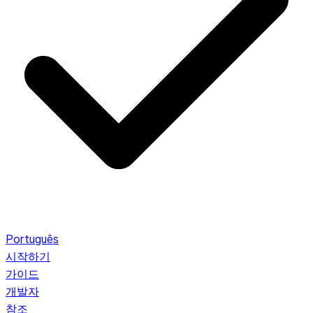
Português
시작하기
가이드
개발자
참조