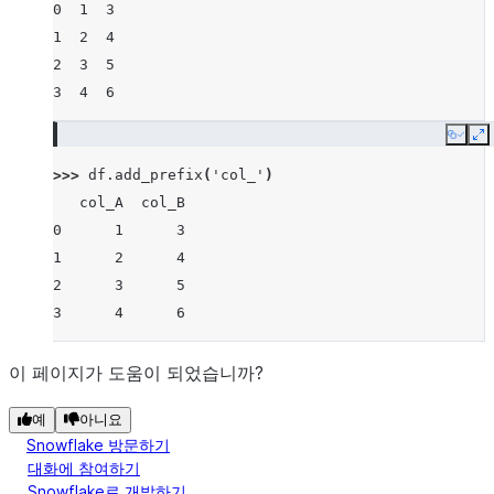
0  1  3
1  2  4
2  3  5
3  4  6
Copy
E
>>> 
df
.
add_prefix
(
'col_'
)
   col_A  col_B
0      1      3
1      2      4
2      3      5
3      4      6
이 페이지가 도움이 되었습니까?
예
아니요
Snowflake 방문하기
대화에 참여하기
Snowflake로 개발하기