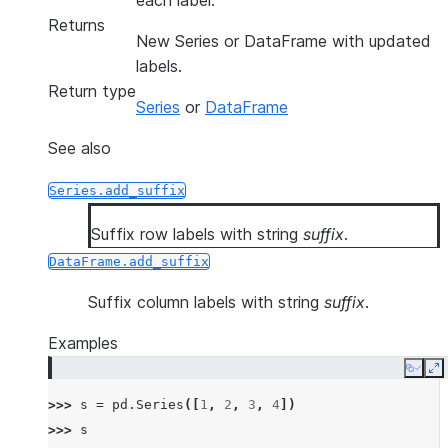
each label.
Returns
New Series or DataFrame with updated
labels.
Return type
Series
or
DataFrame
See also
Series.add_suffix
Suffix row labels with string
suffix
.
DataFrame.add_suffix
Suffix column labels with string
suffix
.
Examples
Copy
E
>>> 
s
=
pd
.
Series
([
1
,
2
,
3
,
4
])
>>> 
s