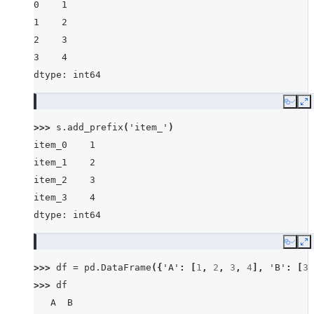
0    1
1    2
2    3
3    4
dtype: int64
Copy
E
>>> 
s
.
add_prefix
(
'item_'
)
item_0    1
item_1    2
item_2    3
item_3    4
dtype: int64
Copy
E
>>> 
df
=
pd
.
DataFrame
({
'A'
:
[
1
,
2
,
3
,
4
],
'B'
:
[
3
,
>>> 
df
   A  B