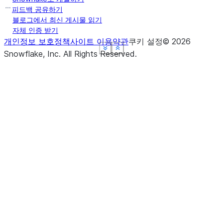
피드백 공유하기
블로그에서 최신 게시물 읽기
자체 인증 받기
개인정보 보호정책
사이트 이용약관
쿠키 설정
©
2026
See more
See more
See more
See more
Show less
Show less
Show less
Show less
Snowflake, Inc.
All Rights Reserved
.