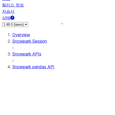
릴리스 정보
자습서
상태
Overview
Snowpark Session
Snowpark APIs
Snowpark pandas API
All supported APIs
Session
Input/Output