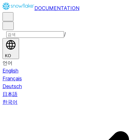
DOCUMENTATION
/
KO
언어
English
Français
Deutsch
日本語
한국어