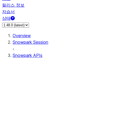
릴리스 정보
자습서
상태
Overview
Snowpark Session
Snowpark APIs
Input/Output
DataFrame
Column
Data Types