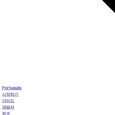
Português
시작하기
가이드
개발자
참조