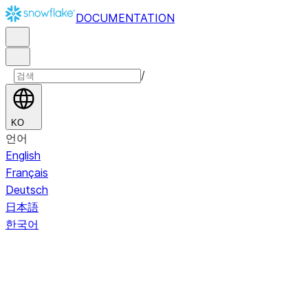
DOCUMENTATION
/
KO
언어
English
Français
Deutsch
日本語
한국어