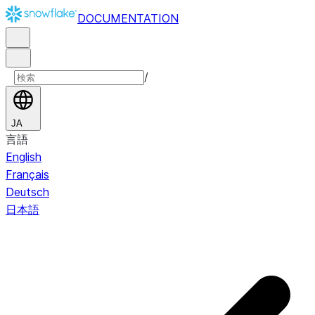
DOCUMENTATION
/
JA
言語
English
Français
Deutsch
日本語