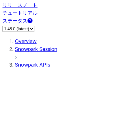
リリースノート
チュートリアル
ステータス
Overview
Snowpark Session
Snowpark APIs
Input/Output
DataFrame
Column
Data Types