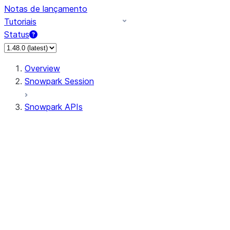
Notas de lançamento
Tutoriais
Status
Overview
Snowpark Session
Snowpark APIs
Input/Output
DataFrame
Column
Data Types