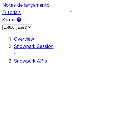
Notas de lançamento
Tutoriais
Status
Overview
Snowpark Session
Snowpark APIs
Input/Output
DataFrame
Column
Data Types