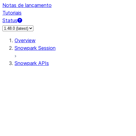
Notas de lançamento
Tutoriais
Status
Overview
Snowpark Session
Snowpark APIs
Input/Output
DataFrame
Column
Data Types