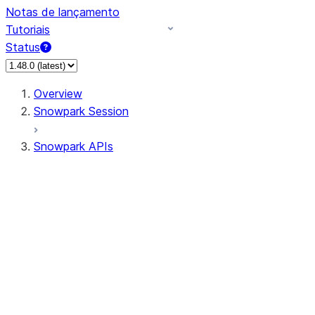
Notas de lançamento
Tutoriais
Status
Overview
Snowpark Session
Snowpark APIs
Input/Output
DataFrame
Column
Data Types