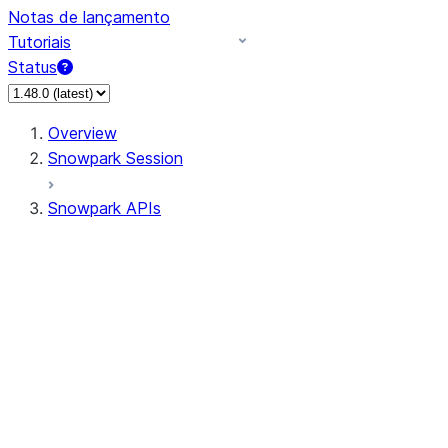
Notas de lançamento
Tutoriais
Status
Overview
Snowpark Session
Snowpark APIs
Input/Output
DataFrame
Column
Data Types