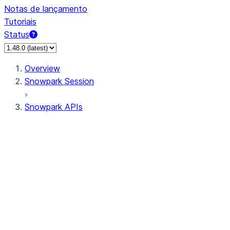
Notas de lançamento
Tutoriais
Status
Overview
Snowpark Session
Snowpark APIs
Input/Output
DataFrame
Column
Data Types