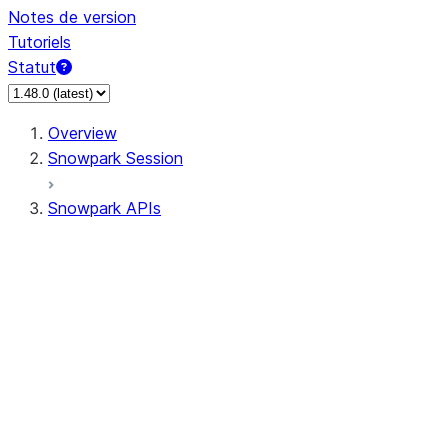
Notes de version
Tutoriels
Statut
Overview
Snowpark Session
Snowpark APIs
Input/Output
DataFrame
Column
Data Types