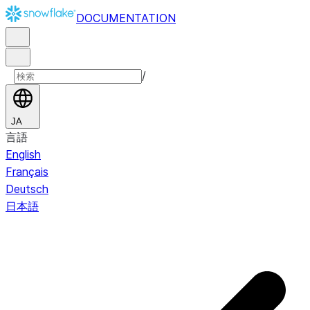
DOCUMENTATION
/
JA
言語
English
Français
Deutsch
日本語