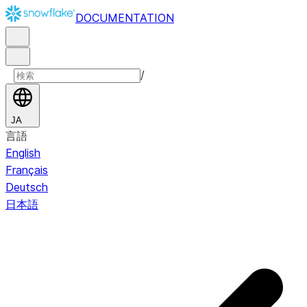
DOCUMENTATION
/
JA
言語
English
Français
Deutsch
日本語